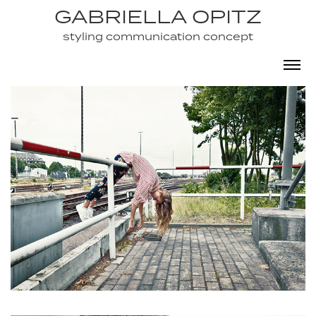
GABRIELLA OPITZ
GABRIELLA OPITZ
styling communication concept
styling communication concept
NO PICNIC