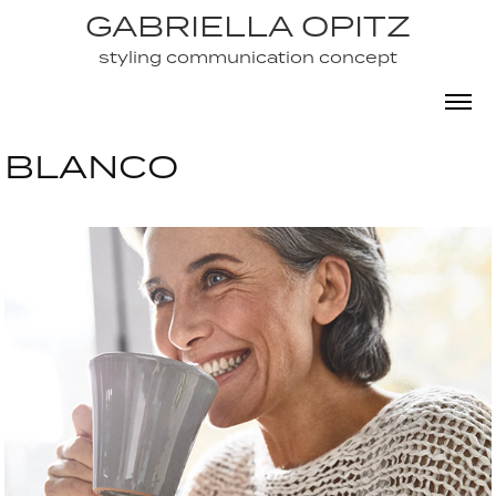
GABRIELLA OPITZ
GABRIELLA OPITZ
styling communication concept
styling communication concept
BLANCO